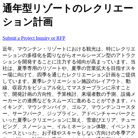
通年型リゾートのレクリエー
ション計画
Submit a Project Inquiry or RFP
近年、マウンテン・リゾートにおける観光は、特にレクリエ
ーションの多様化を図りながらオールシーズン型のアトラク
ションを開発することに注力する傾向が高まっています。当
社は、夏季専用のリゾートや、夏季の営業拡大を目指すスキ
ー場に向けて、四季を通じたレクリエーション計画をご提供
しています。夏季レクリエーション施設のレイアウト、動
線、収容力をビジュアル化してマスタープランに示すこと
で、開発計画の方向性、予算検討、来場者数の予測、設備メ
ーカーとの連携などをスムーズに進めることができます。ハ
イキング、マウンテンバイク、ゴルフ、マウンテンコースタ
ー、サーフパーク、ジップライン、アドベンチャーパークと
いった夏季レクリエーションに加え、雪遊びエリア、チュー
ビング、スノーシュー、イルミネーション体験、イベントス
ペースといった、お子様やスキーをしない方向けの冬季アク