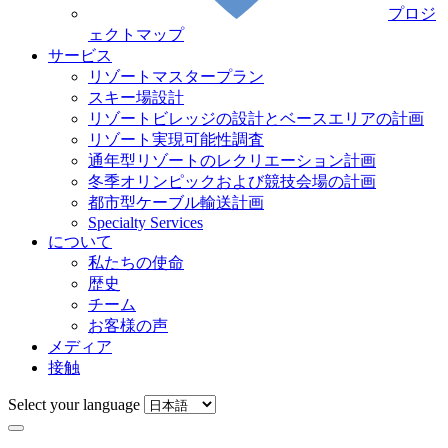
プロジ
ェクトマップ
サービス
リゾートマスタープラン
スキー場設計
リゾートビレッジの設計とベースエリアの計画
リゾート実現可能性調査
通年型リゾートのレクリエーション計画
冬季オリンピックおよび競技会場の計画
都市型ケーブル輸送計画
Specialty Services
について
私たちの使命
歴史
チーム
お客様の声
メディア
接触
Select your language