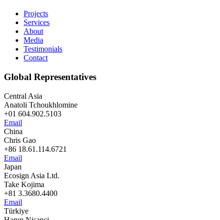
Projects
Services
About
Media
Testimonials
Contact
Global Representatives
Central Asia
Anatoli Tchoukhlomine
+01 604.902.5103
Email
China
Chris Gao
+86 18.61.114.6721
Email
Japan
Ecosign Asia Ltd.
Take Kojima
+81 3.3680.4400
Email
Türkiye
Harun Nisanci