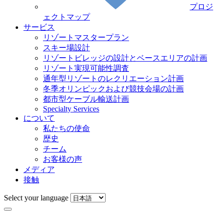
プロジ
ェクトマップ
サービス
リゾートマスタープラン
スキー場設計
リゾートビレッジの設計とベースエリアの計画
リゾート実現可能性調査
通年型リゾートのレクリエーション計画
冬季オリンピックおよび競技会場の計画
都市型ケーブル輸送計画
Specialty Services
について
私たちの使命
歴史
チーム
お客様の声
メディア
接触
Select your language