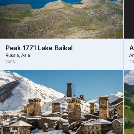
Peak 1771 Lake Baikal
A
Russia, Asia
Ar
2006
20