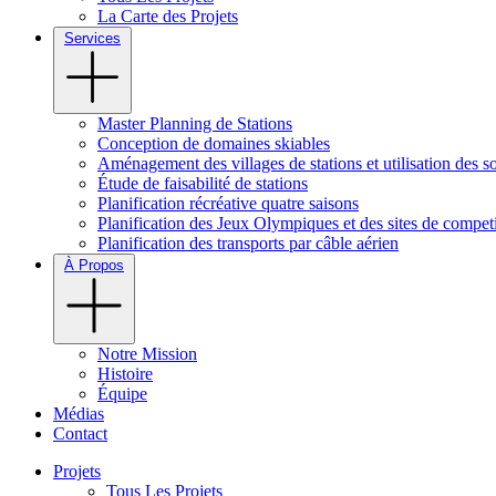
La Carte des Projets
Services
Master Planning de Stations
Conception de domaines skiables
Aménagement des villages de stations et utilisation des so
Étude de faisabilité de stations
Planification récréative quatre saisons
Planification des Jeux Olympiques et des sites de compet
Planification des transports par câble aérien
À Propos
Notre Mission
Histoire
Équipe
Médias
Contact
Projets
Tous Les Projets